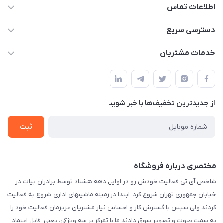
اطلاعات تماس
شماره تماس دفتر مجموعه : 02155981798 / شماره تماس
دسترسی سریع
واحد فروش و پشتیبانی : 02166720741 و 09127235418
حساب کاربری
خدمات مشتریان
info@shakhesit.com
مجله فروشگاه
قوانین و مقررات
فروش فقط آنلاین فروش حضوری با هماهنگی قبلی با تشکر / واحد
لیست محصولات
اداری : تهران تهران استان: تهران، شهرستان : تهران، بخش : مرکزی،
حریم خصوصی
شهر: تهران، محله: مختاری، کوچه شهید محمود حمدالهی اکرم، بن
درباره ما
از جدید‌ترین تخفیف‌ها با‌ خبر شوید
راهنما
بست پنجم، پلاک: 1.0، طبقه: 3، واحد: غربی، / واحد فروش :تهران،
تماس با ما
خیابان جمهوری ، خیابان سی تیر ، پلاک 77
ثبت
مختصری درباره فروشگاه
شاخص آی تی فعالیت خودش رو در اوایل دهه هشتاد توسط برادران بیات در
خیابان جمهوری تهران شروع کرد. ابتدا در زمینه ماشینهای اداری شروع به فعالیت
کردند ولی سپس با گسترش کار و احساس نیاز مشتریان عزیزمان فعالیت خود را
به سمت صوت و تصویر سوق دادند.ما با تمرکز بر سه ویژگی، یعنی: قابل اعتماد