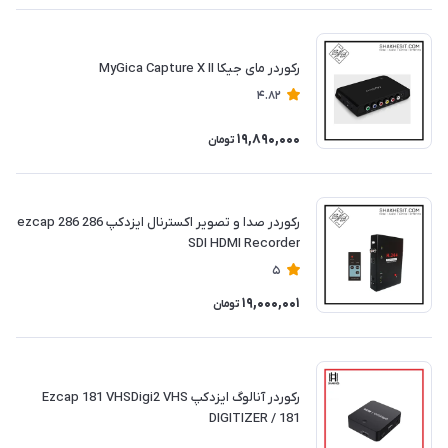
رکوردر مای جیکا MyGica Capture X II
4.82
19,890,000
تومان
رکوردر صدا و تصویر اکسترنال ایزدکپ 286 ezcap 286
SDI HDMI Recorder
5
19,000,001
تومان
رکوردر آنالوگ ایزدکپ Ezcap 181 VHSDigi2 VHS
DIGITIZER / 181