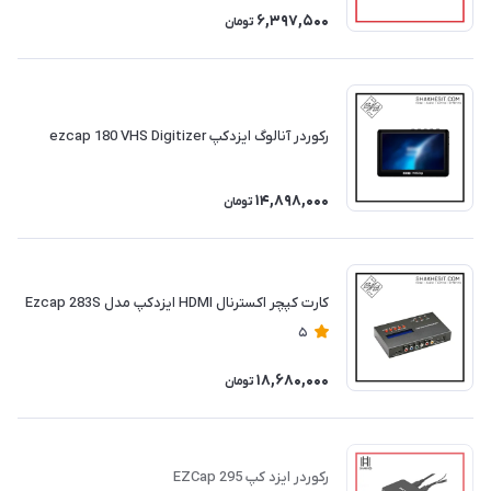
6,397,500
تومان
رکوردر آنالوگ ایزدکپ ezcap 180 VHS Digitizer
14,898,000
تومان
کارت کپچر اکسترنال HDMI ایزدکپ مدل Ezcap 283S
5
18,680,000
تومان
رکوردر ایزد کپ EZCap 295