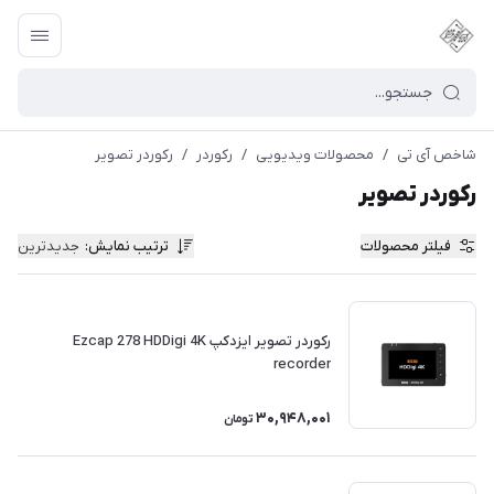
شاخص آی تی
/
محصولات ویدیویی
/
رکوردر
/
رکوردر تصویر
رکوردر تصویر
فیلتر محصولات
ترتیب نمایش
:
جدیدترین
رکوردر تصویر ایزدکپ Ezcap 278 HDDigi 4K
recorder
30,948,001
تومان