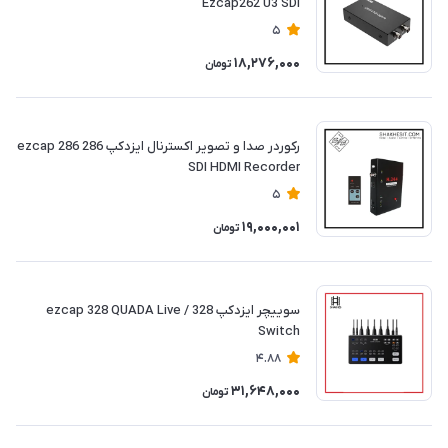
Ezcap262 U3 SDI
5
18,276,000
تومان
رکوردر صدا و تصویر اکسترنال ایزدکپ 286 ezcap 286
SDI HDMI Recorder
5
19,000,001
تومان
سوییچر ایزدکپ 328 / ezcap 328 QUADA Live
Switch
4.88
31,648,000
تومان