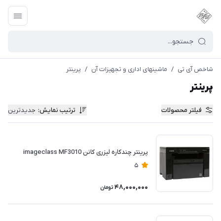
شاخص آی تی
/
ماشینهای اداری و تجهیزات آن
/
پرینتر
پرینتر
فیلتر محصولات
ترتیب نمایش
:
جدیدترین
پرینتر چندکاره لیزری کانن imageclass MF3010
5
48,000,000
تومان