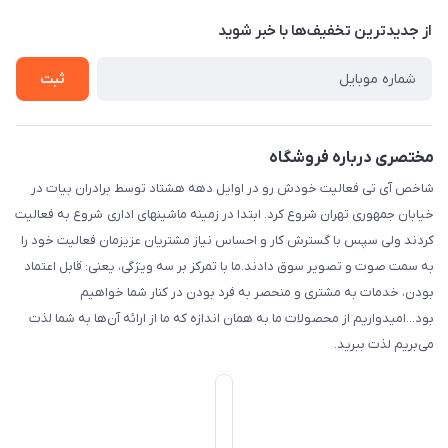
حریم خصوصی
شهر: تهران، محله: مختاری، کوچه شهید محمود حمدالهی اکرم، بن
درباره ما
از جدید‌ترین تخفیف‌ها با‌ خبر شوید
راهنما
بست پنجم، پلاک: 1.0، طبقه: 3، واحد: غربی، / واحد فروش :تهران،
تماس با ما
خیابان جمهوری ، خیابان سی تیر ، پلاک 77
ثبت
مختصری درباره فروشگاه
شاخص آی تی فعالیت خودش رو در اوایل دهه هشتاد توسط برادران بیات در
خیابان جمهوری تهران شروع کرد. ابتدا در زمینه ماشینهای اداری شروع به فعالیت
کردند ولی سپس با گسترش کار و احساس نیاز مشتریان عزیزمان فعالیت خود را
به سمت صوت و تصویر سوق دادند.ما با تمرکز بر سه ویژگی، یعنی: قابل اعتماد
بودن، خدمات به مشتری و منحصر به فرد بودن در کنار شما خواهیم
بود...امیدواریم از محصولات ما به همان اندازه که ما از ارائه آن‌ها به شما لذت
می‌‌بریم لذت ببرید.