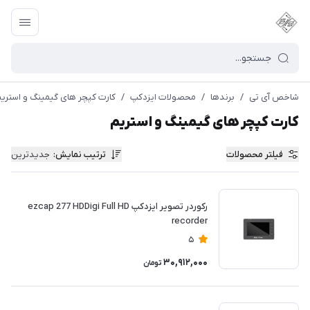
شاخص آی تی
/
برندها
/
محصولات ایزدکپ
/
کارت کپچر های گیمینگ و استری
کارت کپچر های گیمینگ و استریم
فیلتر محصولات
ترتیب نمایش
:
جدیدترین
رکوردر تصویر ایزدکپ ezcap 277 HDDigi Full HD
recorder
5
30,912,000
تومان