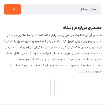
بست پنجم، پلاک: 1.0، طبقه: 3، واحد: غربی، / واحد فروش :تهران،
تماس با ما
خیابان جمهوری ، خیابان سی تیر ، پلاک 77
ثبت
مختصری درباره فروشگاه
شاخص آی تی فعالیت خودش رو در اوایل دهه هشتاد توسط برادران بیات در
خیابان جمهوری تهران شروع کرد. ابتدا در زمینه ماشینهای اداری شروع به فعالیت
کردند ولی سپس با گسترش کار و احساس نیاز مشتریان عزیزمان فعالیت خود را
به سمت صوت و تصویر سوق دادند.ما با تمرکز بر سه ویژگی، یعنی: قابل اعتماد
بودن، خدمات به مشتری و منحصر به فرد بودن در کنار شما خواهیم
بود...امیدواریم از محصولات ما به همان اندازه که ما از ارائه آن‌ها به شما لذت
می‌‌بریم لذت ببرید.