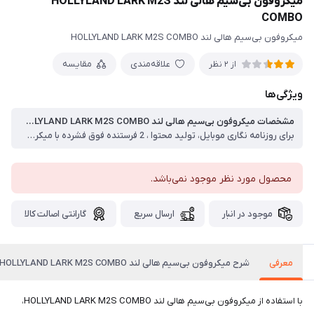
میکروفون بی‌سیم هالی لند HOLLYLAND LARK M2S
COMBO
میکروفون بی‌سیم هالی لند HOLLYLAND LARK M2S COMBO
علاقه‌مندی
مقایسه
از 2 نظر
ویژگی‌ها
مشخصات میکروفون بی‌سیم هالی لند HOLLYLAND LARK M2S COMBO
برای روزنامه نگاری موبایل، تولید محتوا ، 2 فرستنده فوق فشرده با میکروفون ، گیرنده های نصب دوربین و پلاگین ، حداکثر فاصله انتقال 1000 ، کابل آداپتور USB-C به لایتنینگ ، 48 کیلوهرتز، نمونه برداری صوتی 24 بیتی ، حذف نویز محیطی ، نشانگرهای LED، باتری های داخلی ، کنترل برنامه iOS/Android ، شامل جعبه شارژ
محصول مورد نظر موجود نمی‌باشد.
موجود در انبار
ارسال سریع
گارانتی اصالت کالا
معرفی
شرح میکروفون بی‌سیم هالی لند HOLLYLAND LARK M2S COMBO
با استفاده از میکروفون بی‌سیم هالی لند HOLLYLAND LARK M2S COMBO،