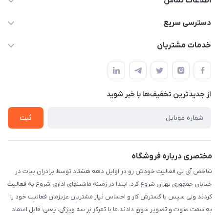
اطلاعات تماس
شماره تماس دفتر مجموعه : 02155981798 / شماره تماس
دسترسی سریع
واحد فروش و پشتیبانی : 02166720741 و 09127235418
حساب کاربری
خدمات مشتریان
info@shakhesit.com
مجله فروشگاه
قوانین و مقررات
فروش فقط آنلاین فروش حضوری با هماهنگی قبلی با تشکر / واحد
لیست محصولات
اداری : تهران تهران استان: تهران، شهرستان : تهران، بخش : مرکزی،
حریم خصوصی
شهر: تهران، محله: مختاری، کوچه شهید محمود حمدالهی اکرم، بن
درباره ما
از جدید‌ترین تخفیف‌ها با‌ خبر شوید
راهنما
بست پنجم، پلاک: 1.0، طبقه: 3، واحد: غربی، / واحد فروش :تهران،
تماس با ما
خیابان جمهوری ، خیابان سی تیر ، پلاک 77
ثبت
مختصری درباره فروشگاه
شاخص آی تی فعالیت خودش رو در اوایل دهه هشتاد توسط برادران بیات در
خیابان جمهوری تهران شروع کرد. ابتدا در زمینه ماشینهای اداری شروع به فعالیت
کردند ولی سپس با گسترش کار و احساس نیاز مشتریان عزیزمان فعالیت خود را
به سمت صوت و تصویر سوق دادند.ما با تمرکز بر سه ویژگی، یعنی: قابل اعتماد