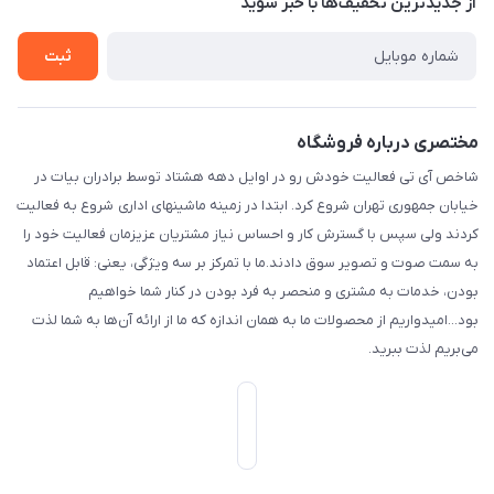
از جدید‌ترین تخفیف‌ها با‌ خبر شوید
راهنما
بست پنجم، پلاک: 1.0، طبقه: 3، واحد: غربی، / واحد فروش :تهران،
تماس با ما
خیابان جمهوری ، خیابان سی تیر ، پلاک 77
ثبت
مختصری درباره فروشگاه
شاخص آی تی فعالیت خودش رو در اوایل دهه هشتاد توسط برادران بیات در
خیابان جمهوری تهران شروع کرد. ابتدا در زمینه ماشینهای اداری شروع به فعالیت
کردند ولی سپس با گسترش کار و احساس نیاز مشتریان عزیزمان فعالیت خود را
به سمت صوت و تصویر سوق دادند.ما با تمرکز بر سه ویژگی، یعنی: قابل اعتماد
بودن، خدمات به مشتری و منحصر به فرد بودن در کنار شما خواهیم
بود...امیدواریم از محصولات ما به همان اندازه که ما از ارائه آن‌ها به شما لذت
می‌‌بریم لذت ببرید.