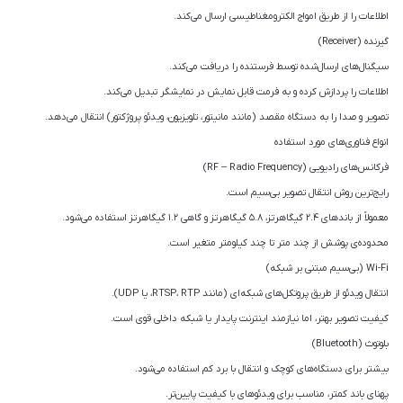
اطلاعات را از طریق امواج الکترومغناطیسی ارسال می‌کند.
گیرنده (Receiver)
سیگنال‌های ارسال‌شده توسط فرستنده را دریافت می‌کند.
اطلاعات را پردازش کرده و به فرمت قابل نمایش در نمایشگر تبدیل می‌کند.
تصویر و صدا را به دستگاه مقصد (مانند مانیتور، تلویزیون، ویدئو پروژکتور) انتقال می‌دهد.
انواع فناوری‌های مورد استفاده
فرکانس‌های رادیویی (RF – Radio Frequency)
رایج‌ترین روش انتقال تصویر بی‌سیم است.
معمولاً از باندهای ۲.۴ گیگاهرتز، ۵.۸ گیگاهرتز و گاهی ۱.۲ گیگاهرتز استفاده می‌شود.
محدوده‌ی پوشش از چند متر تا چند کیلومتر متغیر است.
Wi-Fi (بی‌سیم مبتنی بر شبکه)
انتقال ویدئو از طریق پروتکل‌های شبکه‌ای (مانند RTSP، RTP، یا UDP).
کیفیت تصویر بهتر، اما نیازمند اینترنت پایدار یا شبکه داخلی قوی است.
بلوتوث (Bluetooth)
بیشتر برای دستگاه‌های کوچک و انتقال با برد کم استفاده می‌شود.
پهنای باند کمتر، مناسب برای ویدئوهای با کیفیت پایین‌تر.