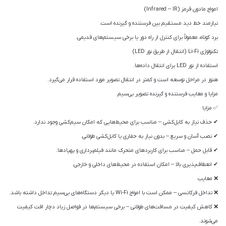
امواج مادون قرمز (Infrared – IR)
نیازمند خط دید مستقیم بین فرستنده و گیرنده است.
برد کوتاه، معمولاً برای کنترل از راه دور یا برخی سیستم‌های قدیمی.
تکنولوژی Li-Fi (انتقال از طریق نور LED)
استفاده از نور LED برای انتقال داده‌ها.
هنوز در مراحل توسعه است و کمتر در انتقال تصویر مورد استفاده قرار می‌گیرد.
مزایا و معایب فرستنده و گیرنده تصویر بی‌سیم
✅ مزایا
✔ حذف نیاز به کابل‌کشی – مناسب برای محیط‌هایی که امکان سیم‌کشی وجود ندارد.
✔ نصب آسان و سریع – بدون نیاز به حفاری یا کابل‌کشی طولانی.
✔ قابل حمل – مناسب برای کاربردهای متحرک مانند فیلم‌برداری و پهپادها.
✔ انعطاف‌پذیری بالا – امکان استفاده در محیط‌های داخلی و خارجی.
❌ معایب
❌ تداخل فرکانسی – ممکن است با امواج Wi-Fi یا دیگر دستگاه‌های بی‌سیم تداخل داشته باشد.
❌ کاهش کیفیت در مسافت‌های طولانی – برخی سیستم‌ها در فواصل زیاد دچار افت کیفیت
می‌شوند.