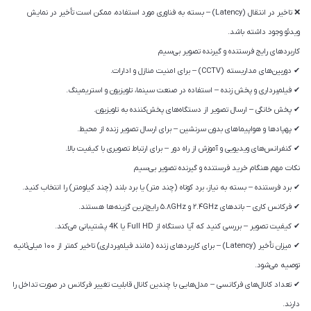
❌ تاخیر در انتقال (Latency) – بسته به فناوری مورد استفاده، ممکن است تأخیر در نمایش
ویدئو وجود داشته باشد.
کاربردهای رایج فرستنده و گیرنده تصویر بی‌سیم
✔ دوربین‌های مداربسته (CCTV) – برای امنیت منازل و ادارات.
✔ فیلم‌برداری و پخش زنده – استفاده در صنعت سینما، تلویزیون و استریمینگ.
✔ پخش خانگی – ارسال تصویر از دستگاه‌های پخش‌کننده به تلویزیون.
✔ پهپادها و هواپیماهای بدون سرنشین – برای ارسال تصویر زنده از محیط.
✔ کنفرانس‌های ویدیویی و آموزش از راه دور – برای ارتباط تصویری با کیفیت بالا.
نکات مهم هنگام خرید فرستنده و گیرنده تصویر بی‌سیم
✔ برد فرستنده – بسته به نیاز، برد کوتاه (چند متر) یا برد بلند (چند کیلومتر) را انتخاب کنید.
✔ فرکانس کاری – باندهای ۲.۴GHz و ۵.۸GHz رایج‌ترین گزینه‌ها هستند.
✔ کیفیت تصویر – بررسی کنید که آیا دستگاه از Full HD یا 4K پشتیبانی می‌کند.
✔ میزان تأخیر (Latency) – برای کاربردهای زنده (مانند فیلم‌برداری) تاخیر کمتر از ۱۰۰ میلی‌ثانیه
توصیه می‌شود.
✔ تعداد کانال‌های فرکانسی – مدل‌هایی با چندین کانال قابلیت تغییر فرکانس در صورت تداخل را
دارند.