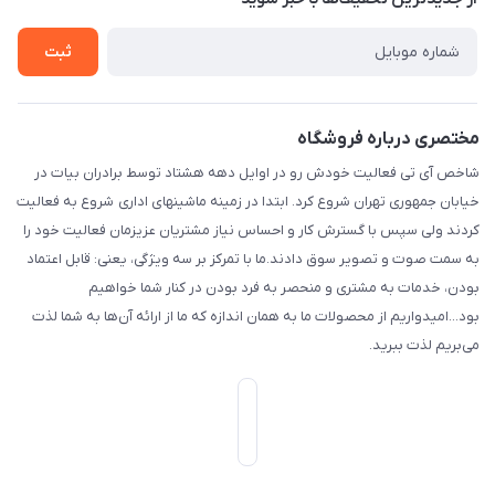
راهنما
بست پنجم، پلاک: 1.0، طبقه: 3، واحد: غربی، / واحد فروش :تهران،
تماس با ما
خیابان جمهوری ، خیابان سی تیر ، پلاک 77
ثبت
مختصری درباره فروشگاه
شاخص آی تی فعالیت خودش رو در اوایل دهه هشتاد توسط برادران بیات در
خیابان جمهوری تهران شروع کرد. ابتدا در زمینه ماشینهای اداری شروع به فعالیت
کردند ولی سپس با گسترش کار و احساس نیاز مشتریان عزیزمان فعالیت خود را
به سمت صوت و تصویر سوق دادند.ما با تمرکز بر سه ویژگی، یعنی: قابل اعتماد
بودن، خدمات به مشتری و منحصر به فرد بودن در کنار شما خواهیم
بود...امیدواریم از محصولات ما به همان اندازه که ما از ارائه آن‌ها به شما لذت
می‌‌بریم لذت ببرید.