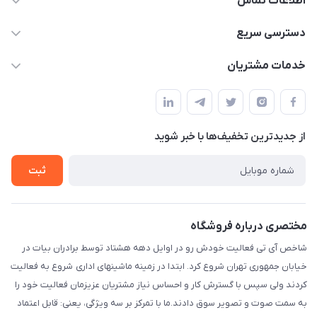
اطلاعات تماس
شماره تماس دفتر مجموعه : 02155981798 / شماره تماس
دسترسی سریع
واحد فروش و پشتیبانی : 02166720741 و 09127235418
حساب کاربری
خدمات مشتریان
info@shakhesit.com
مجله فروشگاه
قوانین و مقررات
فروش فقط آنلاین فروش حضوری با هماهنگی قبلی با تشکر / واحد
لیست محصولات
اداری : تهران تهران استان: تهران، شهرستان : تهران، بخش : مرکزی،
حریم خصوصی
شهر: تهران، محله: مختاری، کوچه شهید محمود حمدالهی اکرم، بن
درباره ما
از جدید‌ترین تخفیف‌ها با‌ خبر شوید
راهنما
بست پنجم، پلاک: 1.0، طبقه: 3، واحد: غربی، / واحد فروش :تهران،
تماس با ما
خیابان جمهوری ، خیابان سی تیر ، پلاک 77
ثبت
مختصری درباره فروشگاه
شاخص آی تی فعالیت خودش رو در اوایل دهه هشتاد توسط برادران بیات در
خیابان جمهوری تهران شروع کرد. ابتدا در زمینه ماشینهای اداری شروع به فعالیت
کردند ولی سپس با گسترش کار و احساس نیاز مشتریان عزیزمان فعالیت خود را
به سمت صوت و تصویر سوق دادند.ما با تمرکز بر سه ویژگی، یعنی: قابل اعتماد