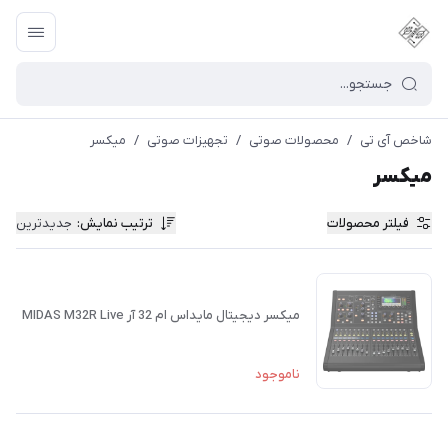
شاخص آی تی
/
محصولات صوتی
/
تجهیزات صوتی
/
میکسر
میکسر
فیلتر محصولات
ترتیب نمایش
:
جدیدترین
میکسر دیجیتال مایداس ام 32 آر MIDAS M32R Live
ناموجود