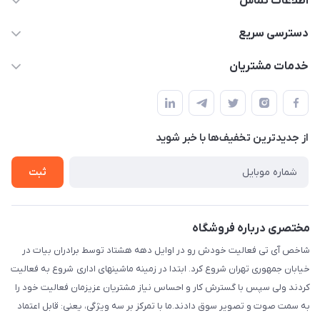
اطلاعات تماس
شماره تماس دفتر مجموعه : 02155981798 / شماره تماس
دسترسی سریع
واحد فروش و پشتیبانی : 02166720741 و 09127235418
حساب کاربری
خدمات مشتریان
info@shakhesit.com
مجله فروشگاه
قوانین و مقررات
فروش فقط آنلاین فروش حضوری با هماهنگی قبلی با تشکر / واحد
لیست محصولات
اداری : تهران تهران استان: تهران، شهرستان : تهران، بخش : مرکزی،
حریم خصوصی
شهر: تهران، محله: مختاری، کوچه شهید محمود حمدالهی اکرم، بن
درباره ما
از جدید‌ترین تخفیف‌ها با‌ خبر شوید
راهنما
بست پنجم، پلاک: 1.0، طبقه: 3، واحد: غربی، / واحد فروش :تهران،
تماس با ما
خیابان جمهوری ، خیابان سی تیر ، پلاک 77
ثبت
مختصری درباره فروشگاه
شاخص آی تی فعالیت خودش رو در اوایل دهه هشتاد توسط برادران بیات در
خیابان جمهوری تهران شروع کرد. ابتدا در زمینه ماشینهای اداری شروع به فعالیت
کردند ولی سپس با گسترش کار و احساس نیاز مشتریان عزیزمان فعالیت خود را
به سمت صوت و تصویر سوق دادند.ما با تمرکز بر سه ویژگی، یعنی: قابل اعتماد