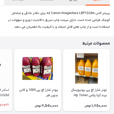
پرینتر کانن Canon imageclass LBP122dw که برای دفاتر خانگی و مشاغل
کوچک طراحی شده است، دارای سرعت چاپ سریع با قابلیت دورو و سهولت در
استفاده است و از چاپ های قابل اعتماد و با کیفیت بالا اطمینان می دهد.
محصولات مرتبط
تونر شارژ اچ پی یونیورسال
پودر شارژ اچ پی 1005 و کانن
اسکنر 
برند آپتا پلاس Hp Toner
بدون فنر
S050M
ناموجو
2,550,000
1,750,000
تومان
تومان