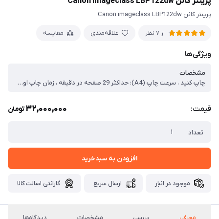
پرینتر کانن Canon imageclass LBP122dw
پرینتر کانن Canon imageclass LBP122dw
علاقه‌مندی
مقایسه
از 7 نظر
ویژگی‌ها
مشخصات
چاپ کنید ، سرعت چاپ (A4): حداکثر 29 صفحه در دقیقه ، زمان چاپ اول (A4): تقریبا. 5.4 ثانیه ، وضوح چاپ: حداکثر 2400 (معادل) 600 dpi ، حجم چاپ ماهانه توصیه شده: 150 - 2000 صفحه
32,000,000
قیمت:
تومان
تعداد
افزودن به سبدخرید
موجود در انبار
ارسال سریع
گارانتی اصالت کالا
معرفی
بررسی
مشخصات
دیدگاه‌ها