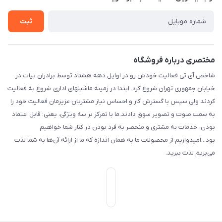
راهنما
بست پنجم، پلاک: 1.0، طبقه: 3، واحد: غربی، / واحد فروش :تهران،
تماس با ما
خیابان جمهوری ، خیابان سی تیر ، پلاک 77
ثبت
مختصری درباره فروشگاه
شاخص آی تی فعالیت خودش رو در اوایل دهه هشتاد توسط برادران بیات در
خیابان جمهوری تهران شروع کرد. ابتدا در زمینه ماشینهای اداری شروع به فعالیت
کردند ولی سپس با گسترش کار و احساس نیاز مشتریان عزیزمان فعالیت خود را
به سمت صوت و تصویر سوق دادند.ما با تمرکز بر سه ویژگی، یعنی: قابل اعتماد
بودن، خدمات به مشتری و منحصر به فرد بودن در کنار شما خواهیم
بود...امیدواریم از محصولات ما به همان اندازه که ما از ارائه آن‌ها به شما لذت
می‌‌بریم لذت ببرید.