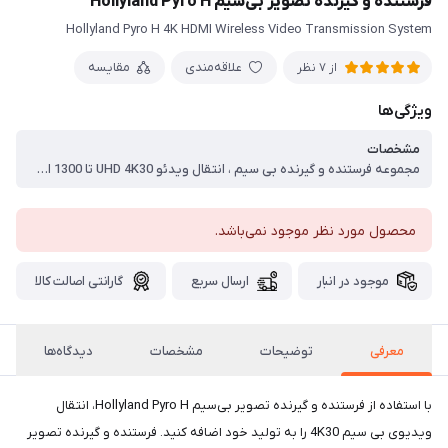
فرستنده و گیرنده تصویر بی‌سیم Hollyland Pyro H
Hollyland Pyro H 4K HDMI Wireless Video Transmission System
علاقه‌مندی
مقایسه
از 7 نظر
ویژگی‌ها
مشخصات
مجموعه فرستنده و گیرنده بی سیم ، انتقال ویدئو UHD 4K30 تا 1300 اینچ ، ورودی، خروجی و خروجی حلقه HDMI ، باندهای فرکانس 2.4 و 5 گیگاهرتز ، از UVC Plug-and-Play برای استریم پشتیبانی می کند ، انتقال 650 دقیقه در حالت پخش ، اسکن کانال هوشمند، LCD روشن ، تأخیر کم 60 میلی ثانیه، نرخ بیت 12 مگابیت بر ثانیه ، گزینه های برق DC، سری L و USB-C
محصول مورد نظر موجود نمی‌باشد.
موجود در انبار
ارسال سریع
گارانتی اصالت کالا
معرفی
توضیحات
مشخصات
دیدگاه‌ها
با استفاده از فرستنده و گیرنده تصویر بی‌سیم Hollyland Pyro H، انتقال
ویدیوی بی سیم 4K30 را به تولید خود اضافه کنید. فرستنده و گیرنده تصویر