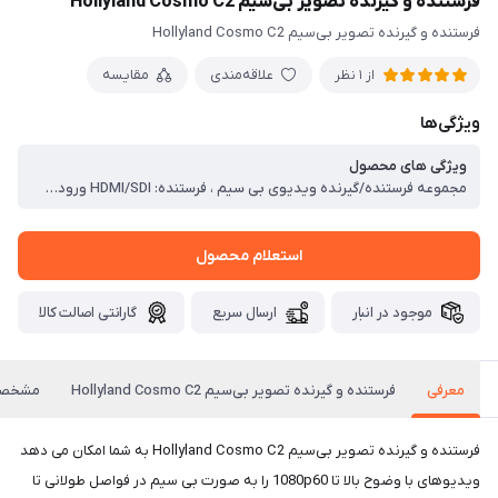
فرستنده و گیرنده تصویر بی‌سیم Hollyland Cosmo C2
فرستنده و گیرنده تصویر بی‌سیم Hollyland Cosmo C2
علاقه‌مندی
مقایسه
از 1 نظر
ویژگی‌ها
ویژگی های محصول
مجموعه فرستنده/گیرنده ویدیوی بی سیم ، فرستنده: HDMI/SDI ورودی، SDI Loop Out ، گیرنده: 2 خروجی HDMI/SDI ، 3000' خط دید 1080p60 انتقال ، باندهای فرکانس 5.1 تا 5.85 گیگاهرتز ، پشتیبانی از UVC، RTMP و NDI|HX Streaming ، FPS Booster نرخ فریم را تبدیل می کند ، فناوری HEVO 2.0، تأخیر 33 میلی‌ثانیه ، ورودی DC، صفحه باتری سری L/V-Mount
استعلام محصول
موجود در انبار
ارسال سریع
گارانتی اصالت کالا
معرفی
فرستنده و گیرنده تصویر بی‌سیم Hollyland Cosmo C2
مشخصا
فرستنده و گیرنده تصویر بی‌سیم Hollyland Cosmo C2 به شما امکان می دهد
ویدیوهای با وضوح بالا تا 1080p60 را به صورت بی سیم در فواصل طولانی تا