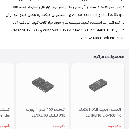
درایور نخواهید داشت. از آن جایی که از اکثر نرم افزارهای استریم مانند obs
studio، Skype و Adobe connect و... پشتیبانی میکند به راحتی میتوانید از آن
در کنفرانس‌ها استفاده کنید. سیستم‌های مورد نیاز کارت کپچر ایزدکپ 331
شامل Windows 10 x 64، Mac OS High Sierra 10.15 و بالاتر، iMac 2019 و
MacBook Pro 2018 میباشند.
محصولات مرتبط
اکستندر ریپیتر HDMI لنکنگ
اکستندر 150 متری 4 پورت
LENKENG LKV168-4K
USB لنکنگ LENKENG
tender
76KVM
LKV100USB
ناموجود
ناموجود
ناموجو