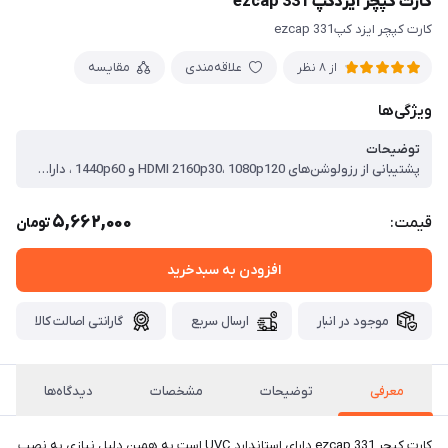
کارت کپچر ایزدکپ ezcap 331
کارت کپچر ایزد کپezcap 331
علاقه‌مندی
مقایسه
از 8 نظر
ویژگی‌ها
توضیحات
پشتیبانی از رزولوشن‌های HDMI 2160p30، 1080p120 و 1440p60 ، دارای رابط USB 3.1 ، دارای یک ورودی HDMI ، پشتیبانی از استاندارد UVC ، پشتیبانی از نرم افزارهای استریم
5,662,000
قیمت:
تومان
افزودن به سبدخرید
موجود در انبار
ارسال سریع
گارانتی اصالت کالا
معرفی
توضیحات
مشخصات
دیدگاه‌ها
کارت کپچر ezcap 331 دارای استاندارد UVC است به همین دلیل نیازی به نصب