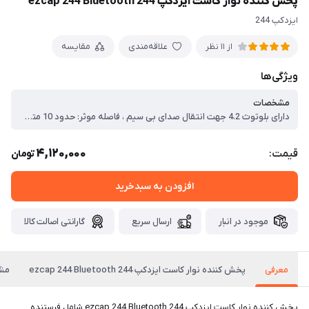
پخش کننده نوار کاست ایزدکپ 244 ezcap 244 Bluetooth
ایزدکپ 244
علاقه‌مندی
مقایسه
از 11 نظر
ویژگی‌ها
مشخصات
دارای بلوتوث 4.2 جهت انتقال صدای بی سیم ، فاصله موثر: حدود 10 متر ، دارای بلندگو داخلی و با کیفیت ، گیرنده رادیویی FM / AM با گیرندگی قوی
4,120,000
قیمت:
تومان
افزودن به سبدخرید
موجود در انبار
ارسال سریع
گارانتی اصالت کالا
معرفی
پخش کننده نوار کاست ایزدکپ 244 ezcap 244 Bluetooth
مش
پخش کننده نوار کاست ایزدکپ 244 ezcap 244 Bluetooth شامل فرستنده