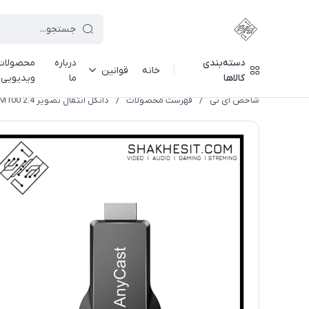
دسته‌بندی
درباره
محصولات
خانه
قوانین
کالاها
ما
ویدیویی
شاخص آی تی
/
فهرست محصولات
/
دانگل انتقال تصویر 2.4 Anycast M100