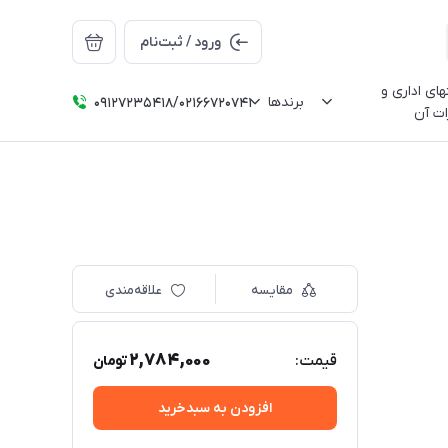
ورود / ثبت‌نام
ای اداری و
برندها
09127235418/02166720741
ات آن
مقایسه
علاقه‌مندی
2,784,000
قیمت:
تومان
افزودن به سبدخرید