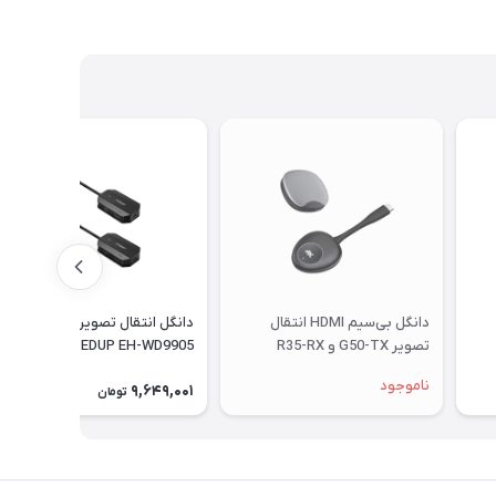
دانگل بی‌سیم HDMI انتقال
دانگل انتقال تصویر بی‌سیم
تصویر G50-TX و R35-RX
EDUP EH-WD9905
ناموجود
9,649,001
تومان