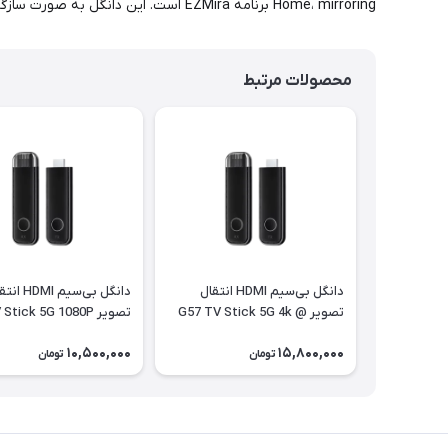
Home، mirroring برنامه EZMira است. این دانگل به صورت سازگار با دستگاه های به روز ارائه می شود.
محصولات مرتبط
دانگل بی‌سیم HDMI انتقال
دانگل بی‌سیم DMI
تصویر G57 TV Stick 5G 4k @
تصویر G57 TV Stick 5G 1080P
60fps
10,500,000
15,800,000
تومان
تومان