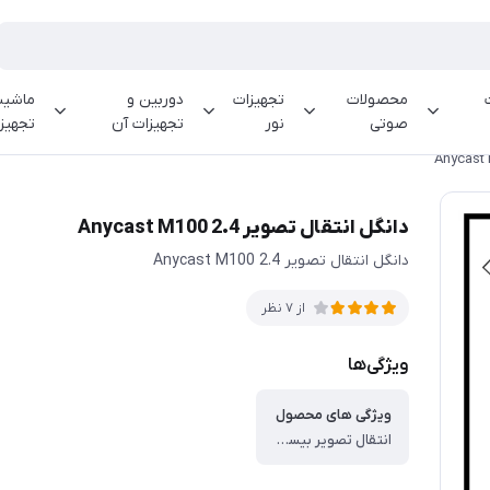
محصولات
تجهیزات
دوربین و
ماشینه
صوتی
نور
تجهیزات آن
تجهیز
دانگل انتقال تصویر 2.4 Anycast M100
دانگل انتقال تصویر 2.4 Anycast M100
از 7 نظر
ویژگی‌ها
ویژگی های محصول
انتقال تصویر بیسیم ( دانگل HDMI ) ، دارای پردازنده AM8272 ، دارای حافظه رم 256 مگابایت ، شبکه وای فای 802.11ac 2.4G