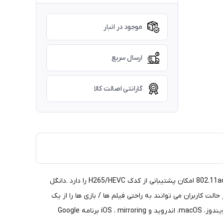
موجود در انبار
ارسال سریع
گارانتی اصالت کالا
دانگل Anycast M100 4K محصول سال 2018 شرکت Anycast میباشد که با داشتن پردازنده AM8272 , رم 256 مگابایتی و شبکه وای فای 802.11ac 2.4 امکان پشتیبانی از کدک H265/HEVC را دارد .دانگل
) است که از صفحه نمایش 4K Ultra HD پشتیبانی می کند. بدون تغییر حالت کاربران می توانند به راحتی فیلم ها / بازی ها را از یک
صفحه دستگاه کوچک به یک صفحه بزرگ پخش (Stream) کنند. AnyCast M100 از mirroring چند سیستم عامل پشتیبانی می کند که شامل ویندوز، macOS، اندروید و iOS ، mirroring برنامه Google