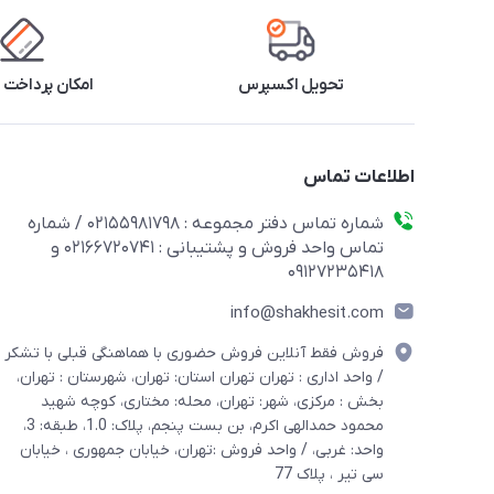
تحویل اکسپرس
امکان پرداخت 
اطلاعات تماس
شماره تماس دفتر مجموعه : 02155981798 / شماره
تماس واحد فروش و پشتیبانی : 02166720741 و
09127235418
info@shakhesit.com
فروش فقط آنلاین فروش حضوری با هماهنگی قبلی با تشکر
/ واحد اداری : تهران تهران استان: تهران، شهرستان : تهران،
بخش : مرکزی، شهر: تهران، محله: مختاری، کوچه شهید
محمود حمدالهی اکرم، بن بست پنجم، پلاک: 1.0، طبقه: 3،
واحد: غربی، / واحد فروش :تهران، خیابان جمهوری ، خیابان
سی تیر ، پلاک 77