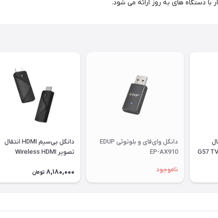
H انتقال
دانگل وای‌فای و بلوتوثی EDUP
دانگل بی‌سیم HDMI انتقال
EP-AX910
تصویر Wireless HDMI
Transmitter & Receiver S3
ناموجود
8,180,000
تومان