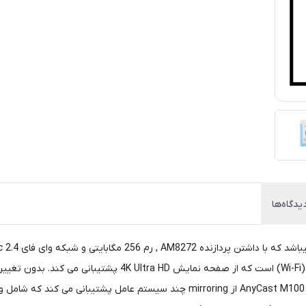
یدگاه‌ها
انتقال تصویر 2.4 Anycast M100 یک گیرنده mirroring بی سیم (Wi-Fi