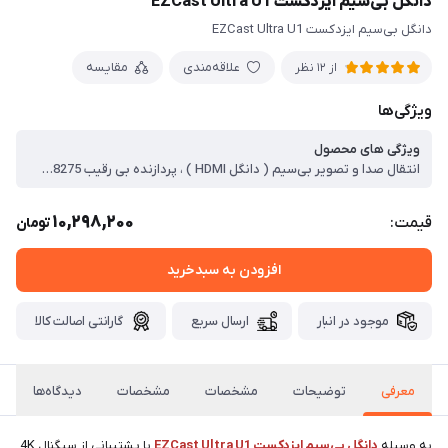
دانگل بی‌سیم ایزدکست EZCast Ultra U1
دانگل بی‌سیم ایزدکست EZCast Ultra U1
علاقه‌مندی
مقایسه
از 12 نظر
ویژگی‌ها
ویژگی های محصول
انتقال صدا و تصویر بی‌سیم ( دانگل HDMI ) ، پردازنده بی رقیب AM8275 ، حافظه داخلی 512 مگابایت DDR3 ، پشتیبانی از Voice Control ، دارای قابلیت بلوتوث ، پشتیبانی از نرم افزار EZCast در تمامی سیتم عاملها ، پشتیبانی از دو باند وای فای 2.4GHz و 5GHz 802.11ac ، سازگاری با WIndows ، Android ، iOS ، Mac ، پشتیبانی از تصاویر HDR و VP9
10,298,200
قیمت:
تومان
افزودن به سبدخرید
موجود در انبار
ارسال سریع
گارانتی اصالت کالا
معرفی
توضیحات
مشخصات
مشخصات
دیدگاه‌ها
به وسیله
دانگل بی‌سیم ایزدکست EZCast Ultra U1
با پشتیبانی از سیگنال 4K