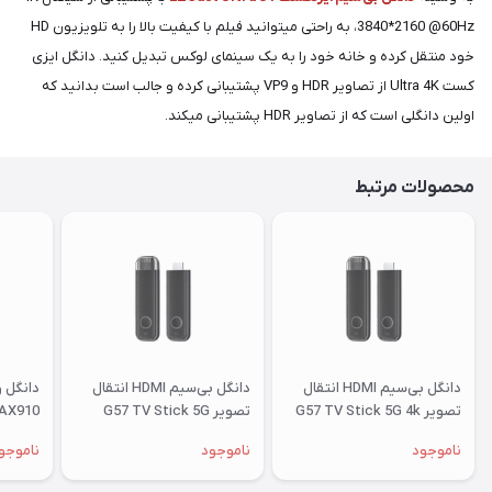
3840*2160 @60Hz، به راحتی میتوانید فیلم با کیفیت بالا را به تلویزیون HD
خود منتقل کرده و خانه خود را به یک سینمای لوکس تبدیل کنید. دانگل ایزی
کست Ultra 4K از تصاویر HDR و VP9 پشتیبانی کرده و جالب است بدانید که
اولین دانگلی است که از تصاویر HDR پشتیبانی میکند.
محصولات مرتبط
دانگل بی‌سیم HDMI انتقال
دانگل بی‌سیم HDMI انتقال
دانگل و
تصویر G57 TV Stick 5G 4k
تصویر G57 TV Stick 5G
-AX910
1080P
@ 60fps
ناموجود
ناموجود
ناموجو