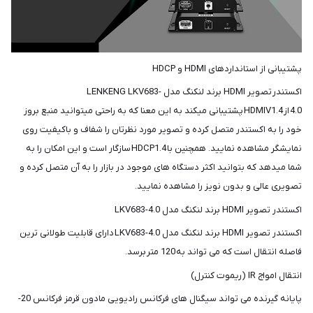
پشتیبانی از استانداردهای HDMI و HDCP
اکستندر تصویر HDMI برند لنکنگ مدل LENKENG LKV683-
4.0 از HDMIV1.4 پشتیبانی میکند به این معنا که به راحتی میتوانید منبع بروز
خود را به اکستندر متصل کرده و تصویر مورد نظرتان را شفاف و باکیفیت روی
نمایشگر مشاهده نمایید. همچنین با HDCP1.4 سازگار است و این امکان را به
شما میدهد که بتوانید اکثر دستگاه های موجود در بازار را به آن متصل کرده و
تصویری عالی و بدون نویز را مشاهده نمایید.
اکستندر تصویر HDMI برند لنکنگ مدل LKV683-4.0
اکستندر تصویر HDMI برند لنکنگ مدل LKV683-4.0 دارای قابلیت طولانی ترین
فاصله انتقال است که می تواند به 120 متر برسد.
انتقال امواج IR (ریموت کنترل)
پایانه گیرنده می تواند سیگنال های فرکانس رادیویی مادون قرمز فرکانس 20-