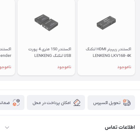
اکستندر ریپیتر HDMI لنکنگ
اکستندر 150 متری 4 پورت
LENKENG LKV168-4K
USB لنکنگ LENKENG
tender
76KVM
LKV100USB
ناموجود
ناموجود
ناموجو
امکان پرداخت در محل
ضمانت
تحویل اکسپرس
اطلاعات تماس