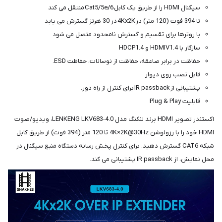
سیگنال HDMI را از طریق یک کابل Cat5/5e/6 منتقل می کند
تا 394 فوت (120 متر) در 4Kx2K در 30 هرتز گسترش می یابد
با روترها برای تقسیم و گسترش نامحدود متصل می شود
سازگار با HDMIV1.4 و HDCP1.4
حفاظت در برابر صاعقه، حفاظت از نوسانات، حفاظت ESD.
قابل نصب روی دیوار
پشتیبانی از IR passback برای کنترل از راه دور.
قابلیت Plug & Play
اکستندر تصویر HDMI برند لنکنگ مدل LENKENG LKV683-4.0، ویدیو/صوت
HDMI خود را با رزولوشن 4K×2K@30Hz تا 120 متر (394 فوت) از طریق کابل
شبکه CAT6 گسترش دهید. برای کنترل پخش رسانه دستگاه منبع سیگنال در
محل نمایش، از IR passback پشتیبانی می کند.