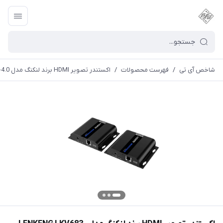
شاخص آی تی
/
فهرست محصولات
/
اکستندر تصویر HDMI برند لنکنگ مدل LENKENG LKV683-4.0