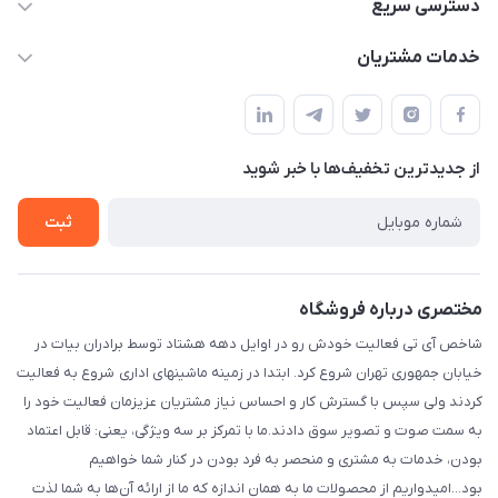
شماره تماس دفتر مجموعه : 02155981798 / شماره تماس
دسترسی سریع
واحد فروش و پشتیبانی : 02166720741 و 09127235418
حساب کاربری
خدمات مشتریان
info@shakhesit.com
مجله فروشگاه
قوانین و مقررات
فروش فقط آنلاین فروش حضوری با هماهنگی قبلی با تشکر / واحد
لیست محصولات
اداری : تهران تهران استان: تهران، شهرستان : تهران، بخش : مرکزی،
حریم خصوصی
شهر: تهران، محله: مختاری، کوچه شهید محمود حمدالهی اکرم، بن
درباره ما
از جدید‌ترین تخفیف‌ها با‌ خبر شوید
راهنما
بست پنجم، پلاک: 1.0، طبقه: 3، واحد: غربی، / واحد فروش :تهران،
تماس با ما
خیابان جمهوری ، خیابان سی تیر ، پلاک 77
ثبت
مختصری درباره فروشگاه
شاخص آی تی فعالیت خودش رو در اوایل دهه هشتاد توسط برادران بیات در
خیابان جمهوری تهران شروع کرد. ابتدا در زمینه ماشینهای اداری شروع به فعالیت
کردند ولی سپس با گسترش کار و احساس نیاز مشتریان عزیزمان فعالیت خود را
به سمت صوت و تصویر سوق دادند.ما با تمرکز بر سه ویژگی، یعنی: قابل اعتماد
بودن، خدمات به مشتری و منحصر به فرد بودن در کنار شما خواهیم
بود...امیدواریم از محصولات ما به همان اندازه که ما از ارائه آن‌ها به شما لذت