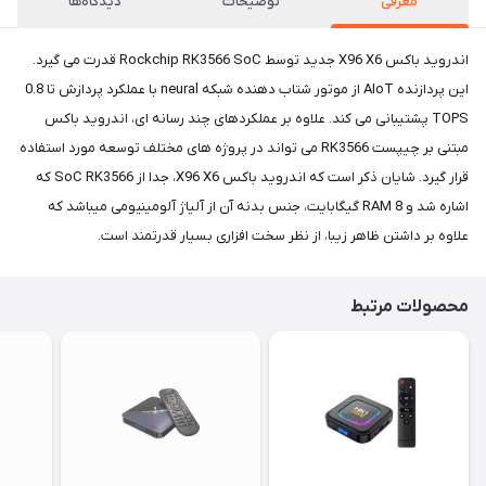
معرفی
توضیحات
دیدگاه‌ها
اندروید باکس X96 X6 جدید توسط Rockchip RK3566 SoC قدرت می گیرد.
این پردازنده AIoT از موتور شتاب دهنده شبکه neural با عملکرد پردازش تا 0.8
TOPS پشتیبانی می کند. علاوه بر عملکردهای چند رسانه ای، اندروید باکس
مبتنی بر چیپست RK3566 می تواند در پروژه های مختلف توسعه مورد استفاده
قرار گیرد. شایان ذکر است که اندروید باکس X96 X6، جدا از SoC RK3566 که
اشاره شد و 8 RAM گیگابایت، جنس بدنه آن از آلیاژ آلومینیومی میباشد که
علاوه بر داشتن ظاهر زیبا، از نظر سخت افزاری بسیار قدرتمند است.
محصولات مرتبط