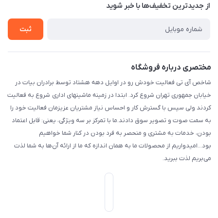
درباره ما
از جدید‌ترین تخفیف‌ها با‌ خبر شوید
راهنما
بست پنجم، پلاک: 1.0، طبقه: 3، واحد: غربی، / واحد فروش :تهران،
تماس با ما
خیابان جمهوری ، خیابان سی تیر ، پلاک 77
ثبت
مختصری درباره فروشگاه
شاخص آی تی فعالیت خودش رو در اوایل دهه هشتاد توسط برادران بیات در
خیابان جمهوری تهران شروع کرد. ابتدا در زمینه ماشینهای اداری شروع به فعالیت
کردند ولی سپس با گسترش کار و احساس نیاز مشتریان عزیزمان فعالیت خود را
به سمت صوت و تصویر سوق دادند.ما با تمرکز بر سه ویژگی، یعنی: قابل اعتماد
بودن، خدمات به مشتری و منحصر به فرد بودن در کنار شما خواهیم
بود...امیدواریم از محصولات ما به همان اندازه که ما از ارائه آن‌ها به شما لذت
می‌‌بریم لذت ببرید.