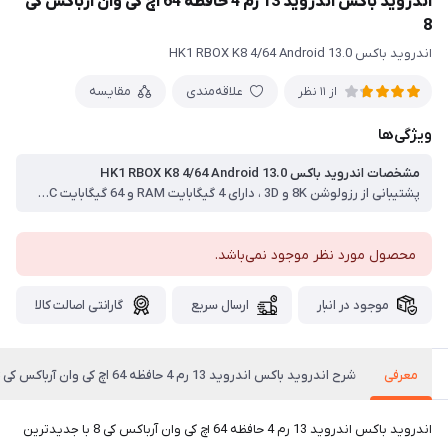
اندروید باکس اندروید 13 رم 4 حافظه 64 اچ کی وان آرباکس کی
8
اندروید باکس HK1 RBOX K8 4/64 Android 13.0
علاقه‌مندی
مقایسه
از 11 نظر
ویژگی‌ها
مشخصات اندروید باکس HK1 RBOX K8 4/64 Android 13.0
پشتیبانی از رزولوشن 8K و 3D ، دارای 4 گیگابایت RAM و 64 گیگابایت eMMC ، دارای سیستم عامل داخلی اندروید 13 ، دارای CPU RK3528 Quad Core ARM Cortex A53 ، کارت گرافیک Mali-450 ، فرکانس پردازنده 1.5G ، پشتیبانی از بلوتوث 5.0
محصول مورد نظر موجود نمی‌باشد.
موجود در انبار
ارسال سریع
گارانتی اصالت کالا
معرفی
شرح اندروید باکس اندروید 13 رم 4 حافظه 64 اچ کی وان آرباکس کی 8
اندروید باکس اندروید 13 رم 4 حافظه 64 اچ کی وان آرباکس کی 8 با جدیدترین