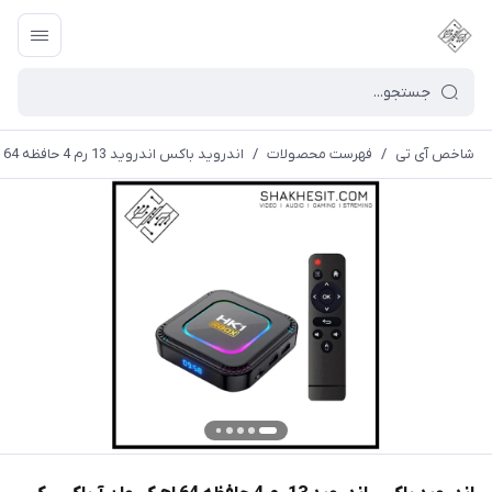
شاخص آی تی
/
فهرست محصولات
/
اندروید باکس اندروید 13 رم 4 حافظه 64 اچ کی وان آرباکس کی 8