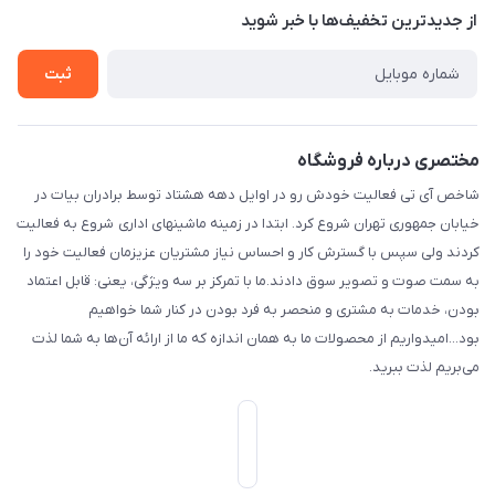
شهر: تهران، محله: مختاری، کوچه شهید محمود حمدالهی اکرم، بن
درباره ما
از جدید‌ترین تخفیف‌ها با‌ خبر شوید
راهنما
بست پنجم، پلاک: 1.0، طبقه: 3، واحد: غربی، / واحد فروش :تهران،
تماس با ما
خیابان جمهوری ، خیابان سی تیر ، پلاک 77
ثبت
مختصری درباره فروشگاه
شاخص آی تی فعالیت خودش رو در اوایل دهه هشتاد توسط برادران بیات در
خیابان جمهوری تهران شروع کرد. ابتدا در زمینه ماشینهای اداری شروع به فعالیت
کردند ولی سپس با گسترش کار و احساس نیاز مشتریان عزیزمان فعالیت خود را
به سمت صوت و تصویر سوق دادند.ما با تمرکز بر سه ویژگی، یعنی: قابل اعتماد
بودن، خدمات به مشتری و منحصر به فرد بودن در کنار شما خواهیم
بود...امیدواریم از محصولات ما به همان اندازه که ما از ارائه آن‌ها به شما لذت
می‌‌بریم لذت ببرید.