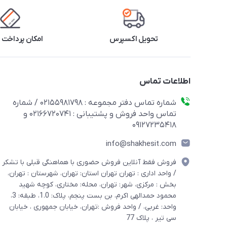
تحویل اکسپرس
امکان پرداخت 
اطلاعات تماس
شماره تماس دفتر مجموعه : 02155981798 / شماره
تماس واحد فروش و پشتیبانی : 02166720741 و
09127235418
info@shakhesit.com
فروش فقط آنلاین فروش حضوری با هماهنگی قبلی با تشکر
/ واحد اداری : تهران تهران استان: تهران، شهرستان : تهران،
بخش : مرکزی، شهر: تهران، محله: مختاری، کوچه شهید
محمود حمدالهی اکرم، بن بست پنجم، پلاک: 1.0، طبقه: 3،
واحد: غربی، / واحد فروش :تهران، خیابان جمهوری ، خیابان
سی تیر ، پلاک 77