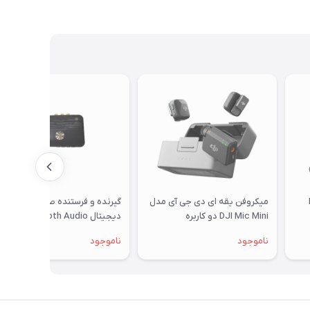
H
میکروفن یقه ای دی جی آی مدل
گیرنده و فرستنده صدا بلوتوث
DJI Mic Mini دو کاربره
دیجیتال Bluetooth Audio
Transmitter and Receiver
ناموجود
ناموجود
M13