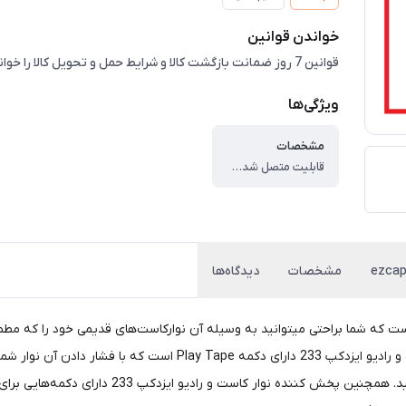
خواندن قوانین
قوانین 7 روز ضمانت بازگشت کالا و شرایط حمل و تحویل کالا را خوانده ام
ویژگی‌ها
مشخصات
قابلیت متصل شدن به رادیو FM/AM ، قابلیت پخش نوار کاست ، تامین ولتاژ با باطری یا عملکرد USB. ، دارای بلندگوی داخلی
مشخصات
دیدگاه‌ها
یو ایزدکپ 233 از محصولات جذابی است که شما براحتی میتوانید به وسیله آن نوارکاست‌های قدیمی
Radio Cassette Player میتوانید به محتوای نوار 