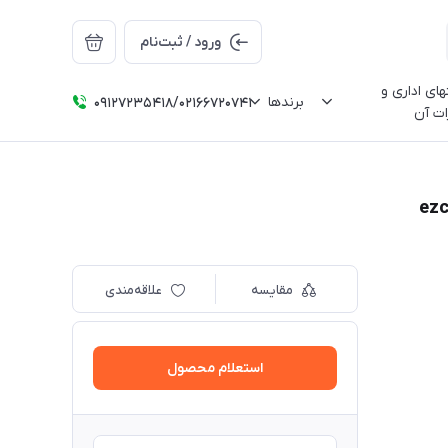
ورود / ثبت‌نام
ای اداری و
برندها
09127235418/02166720741
ات آن
مقایسه
علاقه‌مندی
استعلام محصول