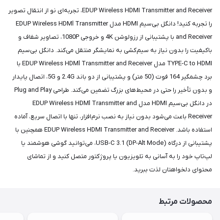
EDUP Wireless HDMI Transmitter and Receiver، تجربه‌ای نو از انتقال تصویر
را تجربه کنید! دانگل بی‌سیم HDMI مدل EDUP Wireless HDMl Transmitter
and Receiver با پشتیبانی از رزولوشن 4K و خروجی 1080P، تصاویر شفاف و
باکیفیت را بدون نیاز به سیم‌کشی به نمایشگر منتقل می‌کند. دانگل بی‌سیم
TYPE-C to HDMI مدل EDUP Wireless HDMl Transmitter and Receiver با
برد چشمگیر 164 فوت (50 متر) و پشتیبانی از دو باند 2.4G و 5G، اتصال پایدار
و بدون تأخیر را حتی در محیط‌های بزرگ تضمین می‌کند. طراحی Plug and Play
در دانگل بی‌سیم HDMI مدل EDUP Wireless HDMl Transmitter and
Receiver باعث می‌شود بدون نیاز به نصب نرم‌افزار، تنها با اتصال سریع، آماده
استفاده باشد. EDUP Wireless HDMI Transmitter and Receiver همچنین با
پشتیبانی از درگاه USB-C 3.1 (DP-Alt Mode)، می‌توانید گوشی هوشمند یا
لپ‌تاپ خود را به آسانی به تلویزیون یا پروژکتور متصل کنید و از تماشای
محتوای دلخواهتان لذت ببرید.
محصولات مرتبط