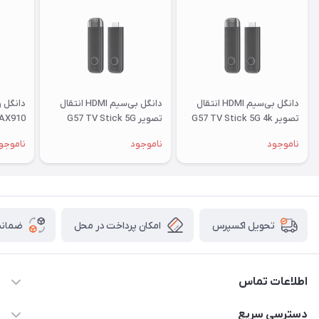
دانگل بی‌سیم HDMI انتقال
دانگل بی‌سیم HDMI انتقال
دانگل و
تصویر G57 TV Stick 5G 4k
تصویر G57 TV Stick 5G
-AX910
1080P
@ 60fps
ناموجود
ناموجود
ناموجو
امکان پرداخت در محل
ضمانت
تحویل اکسپرس
اطلاعات تماس
شماره تماس دفتر مجموعه : 02155981798 / شماره تماس
دسترسی سریع