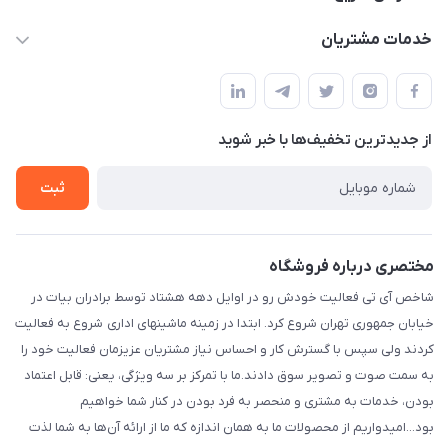
واحد فروش و پشتیبانی : 02166720741 و 09127235418
حساب کاربری
خدمات مشتریان
info@shakhesit.com
مجله فروشگاه
قوانین و مقررات
فروش فقط آنلاین فروش حضوری با هماهنگی قبلی با تشکر / واحد
لیست محصولات
اداری : تهران تهران استان: تهران، شهرستان : تهران، بخش : مرکزی،
حریم خصوصی
شهر: تهران، محله: مختاری، کوچه شهید محمود حمدالهی اکرم، بن
درباره ما
از جدید‌ترین تخفیف‌ها با‌ خبر شوید
راهنما
بست پنجم، پلاک: 1.0، طبقه: 3، واحد: غربی، / واحد فروش :تهران،
تماس با ما
خیابان جمهوری ، خیابان سی تیر ، پلاک 77
ثبت
مختصری درباره فروشگاه
شاخص آی تی فعالیت خودش رو در اوایل دهه هشتاد توسط برادران بیات در
خیابان جمهوری تهران شروع کرد. ابتدا در زمینه ماشینهای اداری شروع به فعالیت
کردند ولی سپس با گسترش کار و احساس نیاز مشتریان عزیزمان فعالیت خود را
به سمت صوت و تصویر سوق دادند.ما با تمرکز بر سه ویژگی، یعنی: قابل اعتماد
بودن، خدمات به مشتری و منحصر به فرد بودن در کنار شما خواهیم
بود...امیدواریم از محصولات ما به همان اندازه که ما از ارائه آن‌ها به شما لذت