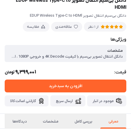
دانگل بی‌سیم انتقال تصویر EDUP Wireless Type-C to
HDMl
دانگل بی‌سیم انتقال تصویر EDUP Wireless Type-C to HDMl
علاقه‌مندی
مقایسه
از 1 نظر
ویژگی‌ها
مشخصات
دانگل انتقال تصویر بی‌سیم با کیفیت 4K Decode و خروجی 1080P ، افزایش برد تا 50 متر (164 فوت) با تاخیر کم ، دارای دو باند فرکانسی 2.4G و 5G ، پشتیبانی از درگاه Type-C (USB-C 3.1)
9,399,001
قیمت:
تومان
افزودن به سبدخرید
موجود در انبار
ارسال سریع
گارانتی اصالت کالا
معرفی
بررسی کامل
مشخصات
دیدگاه‌ها