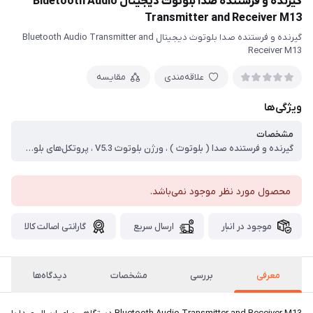
گیرنده و فرستنده صدا بلوتوث دیجیتال Bluetooth Audio
Transmitter and Receiver M13
گیرنده و فرستنده صدا بلوتوث دیجیتال Bluetooth Audio Transmitter and
Receiver M13
علاقه‌مندی
مقایسه
ویژگی‌ها
مشخصات
گیرنده و فرستنده صدا ( بلوتوث ) ، ورژن بلوتوث V5.3 ، پروتکل‌های بلوتوث AVRCP, A2DP ، رابط‌های صدا 3.5mm AUX, RCA, USB, Optical, Coaxial ، فاصله موثر حدود 10 تا 20 متر ، پلیر موزیک بدون نیاز به کامپیوتر و ارسال بلوتوث
محصول مورد نظر موجود نمی‌باشد.
موجود در انبار
ارسال سریع
گارانتی اصالت کالا
معرفی
بررسی
مشخصات
دیدگاه‌ها