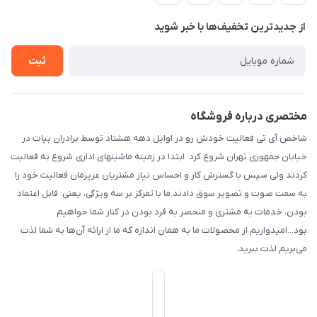
اداری : تهران تهران استان: تهران، شهرستان : تهران، بخش : مرکزی،
حریم خصوصی
شهر: تهران، محله: مختاری، کوچه شهید محمود حمدالهی اکرم، بن
درباره ما
از جدید‌ترین تخفیف‌ها با‌ خبر شوید
راهنما
بست پنجم، پلاک: 1.0، طبقه: 3، واحد: غربی، / واحد فروش :تهران،
تماس با ما
خیابان جمهوری ، خیابان سی تیر ، پلاک 77
ثبت
مختصری درباره فروشگاه
شاخص آی تی فعالیت خودش رو در اوایل دهه هشتاد توسط برادران بیات در
خیابان جمهوری تهران شروع کرد. ابتدا در زمینه ماشینهای اداری شروع به فعالیت
کردند ولی سپس با گسترش کار و احساس نیاز مشتریان عزیزمان فعالیت خود را
به سمت صوت و تصویر سوق دادند.ما با تمرکز بر سه ویژگی، یعنی: قابل اعتماد
بودن، خدمات به مشتری و منحصر به فرد بودن در کنار شما خواهیم
بود...امیدواریم از محصولات ما به همان اندازه که ما از ارائه آن‌ها به شما لذت
می‌‌بریم لذت ببرید.