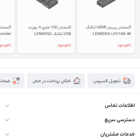
اکستندر ریپیتر HDMI لنکنگ
اکستندر 150 متری 4 پورت
LENKENG LKV168-4K
USB لنکنگ LENKENG
tender
76KVM
LKV100USB
ناموجود
ناموجود
ناموجو
امکان پرداخت در محل
ضمانت
تحویل اکسپرس
اطلاعات تماس
شماره تماس دفتر مجموعه : 02155981798 / شماره تماس
دسترسی سریع
واحد فروش و پشتیبانی : 02166720741 و 09127235418
حساب کاربری
خدمات مشتریان
info@shakhesit.com