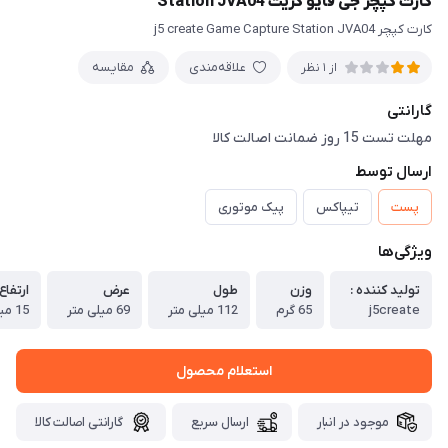
کارت کپچر جی فایو کریت Station JVA04
کارت کپچر j5 create Game Capture Station JVA04
علاقه‌مندی
مقایسه
از 1 نظر
گارانتی
مهلت تست 15 روز ضمانت اصالت کالا
ارسال توسط
پست
تیپاکس
پیک موتوری
ویژگی‌ها
تولید کننده :
وزن
طول
عرض
ارتفاع
j5create
65 گرم
112 میلی متر
69 میلی متر
15 میلی متر
استعلام محصول
موجود در انبار
ارسال سریع
گارانتی اصالت کالا