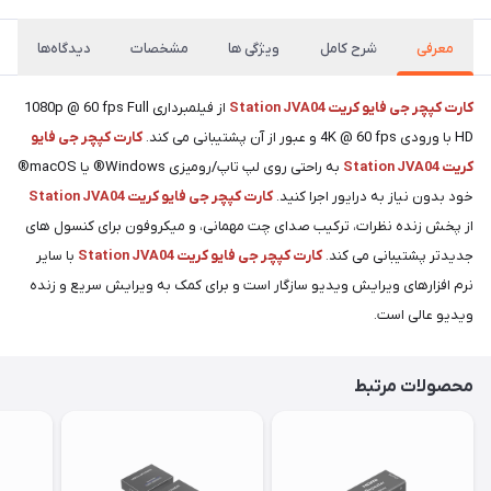
معرفی
شرح کامل
ویژگی ها
مشخصات
دیدگاه‌ها
کارت کپچر جی فایو کریت Station JVA04
از فیلمبرداری 1080p @ 60 fps Full
HD با ورودی 4K @ 60 fps و عبور از آن پشتیبانی می کند.
کارت کپچر جی فایو
کریت Station JVA04
به راحتی روی لپ تاپ/رومیزی Windows® یا macOS®
خود بدون نیاز به درایور اجرا کنید.
کارت کپچر جی فایو کریت Station JVA04
از پخش زنده نظرات، ترکیب صدای چت مهمانی، و میکروفون برای کنسول های
جدیدتر پشتیبانی می کند.
کارت کپچر جی فایو کریت Station JVA04
با سایر
نرم افزارهای ویرایش ویدیو سازگار است و برای کمک به ویرایش سریع و زنده
ویدیو عالی است.
محصولات مرتبط