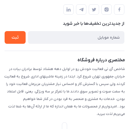
مجله فروشگاه
قوانین و مقررات
فروش فقط آنلاین فروش حضوری با هماهنگی قبلی با تشکر / واحد
لیست محصولات
اداری : تهران تهران استان: تهران، شهرستان : تهران، بخش : مرکزی،
حریم خصوصی
شهر: تهران، محله: مختاری، کوچه شهید محمود حمدالهی اکرم، بن
درباره ما
از جدید‌ترین تخفیف‌ها با‌ خبر شوید
راهنما
بست پنجم، پلاک: 1.0، طبقه: 3، واحد: غربی، / واحد فروش :تهران،
تماس با ما
خیابان جمهوری ، خیابان سی تیر ، پلاک 77
ثبت
مختصری درباره فروشگاه
شاخص آی تی فعالیت خودش رو در اوایل دهه هشتاد توسط برادران بیات در
خیابان جمهوری تهران شروع کرد. ابتدا در زمینه ماشینهای اداری شروع به فعالیت
کردند ولی سپس با گسترش کار و احساس نیاز مشتریان عزیزمان فعالیت خود را
به سمت صوت و تصویر سوق دادند.ما با تمرکز بر سه ویژگی، یعنی: قابل اعتماد
بودن، خدمات به مشتری و منحصر به فرد بودن در کنار شما خواهیم
بود...امیدواریم از محصولات ما به همان اندازه که ما از ارائه آن‌ها به شما لذت
می‌‌بریم لذت ببرید.