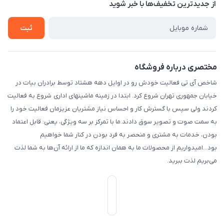
درباره ما
از جدید‌ترین تخفیف‌ها با‌ خبر شوید
راهنما
بست پنجم، پلاک: 1.0، طبقه: 3، واحد: غربی، / واحد فروش :تهران،
تماس با ما
خیابان جمهوری ، خیابان سی تیر ، پلاک 77
ثبت
مختصری درباره فروشگاه
شاخص آی تی فعالیت خودش رو در اوایل دهه هشتاد توسط برادران بیات در
خیابان جمهوری تهران شروع کرد. ابتدا در زمینه ماشینهای اداری شروع به فعالیت
کردند ولی سپس با گسترش کار و احساس نیاز مشتریان عزیزمان فعالیت خود را
به سمت صوت و تصویر سوق دادند.ما با تمرکز بر سه ویژگی، یعنی: قابل اعتماد
بودن، خدمات به مشتری و منحصر به فرد بودن در کنار شما خواهیم
بود...امیدواریم از محصولات ما به همان اندازه که ما از ارائه آن‌ها به شما لذت
می‌‌بریم لذت ببرید.