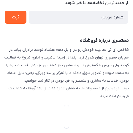
درباره ما
از جدید‌ترین تخفیف‌ها با‌ خبر شوید
راهنما
بست پنجم، پلاک: 1.0، طبقه: 3، واحد: غربی، / واحد فروش :تهران،
تماس با ما
خیابان جمهوری ، خیابان سی تیر ، پلاک 77
ثبت
مختصری درباره فروشگاه
شاخص آی تی فعالیت خودش رو در اوایل دهه هشتاد توسط برادران بیات در
خیابان جمهوری تهران شروع کرد. ابتدا در زمینه ماشینهای اداری شروع به فعالیت
کردند ولی سپس با گسترش کار و احساس نیاز مشتریان عزیزمان فعالیت خود را
به سمت صوت و تصویر سوق دادند.ما با تمرکز بر سه ویژگی، یعنی: قابل اعتماد
بودن، خدمات به مشتری و منحصر به فرد بودن در کنار شما خواهیم
بود...امیدواریم از محصولات ما به همان اندازه که ما از ارائه آن‌ها به شما لذت
می‌‌بریم لذت ببرید.