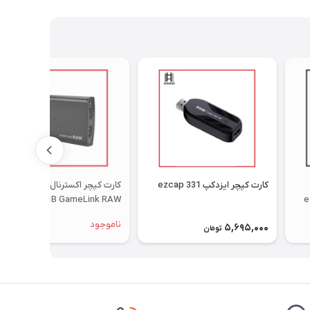
کارت کپچر ایزدکپ ezcap 331
کارت کپچر اکسترنال ایزدکپ
ez
ezcap 321B GameLink RAW
ناموجود
5,695,000
تومان