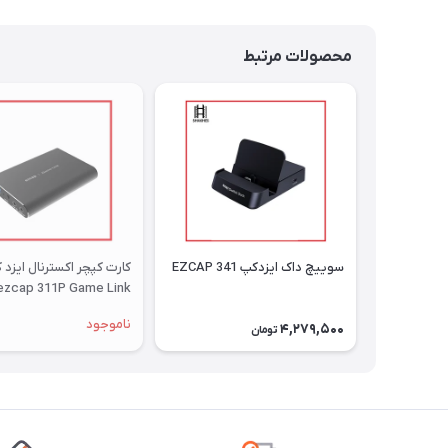
محصولات مرتبط
سوییچ داک ایزدکپ 341 EZCAP
کارت کپچر اکسترنال ایزد 
ezcap 311P Game Link
ناموجود
4,279,500
تومان