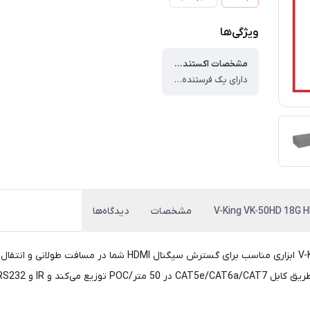
ویژگی‌ها
مشخصات اکستندر HDMI ویکینگ V-King VK-50HD 18G HDR HDMI Extender
دارای یک فرستنده و یک گیرنده ، پشتیبانی از عملکرد دو جهته POC (Power Over Cable) 12V@2A ، پیروی از پایان کابل UTP از استاندارد IEEE-568B ، پشتیبانی از کابل UTP LAN (CAT-6) ، فاصله انتقال تا 50 متر ، پهنای باند تا 18 گیگابیت در ثانیه
مشخصات
دیدگاه‌ها