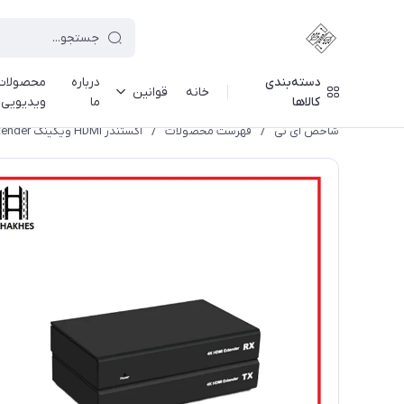
دسته‌بندی
درباره
محصولات
خانه
قوانین
کالاها
ما
ویدیویی
شاخص آی تی
/
فهرست محصولات
/
اکستندر HDMI ویکینگ V-King VK-50HD 18G HDR HDMI Extender