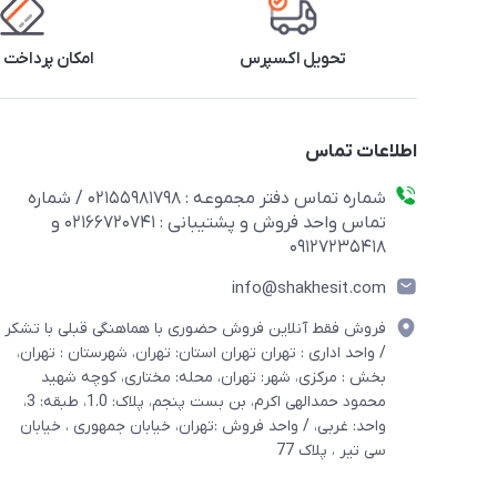
تحویل اکسپرس
امکان پرداخت 
اطلاعات تماس
شماره تماس دفتر مجموعه : 02155981798 / شماره
تماس واحد فروش و پشتیبانی : 02166720741 و
09127235418
info@shakhesit.com
فروش فقط آنلاین فروش حضوری با هماهنگی قبلی با تشکر
/ واحد اداری : تهران تهران استان: تهران، شهرستان : تهران،
بخش : مرکزی، شهر: تهران، محله: مختاری، کوچه شهید
محمود حمدالهی اکرم، بن بست پنجم، پلاک: 1.0، طبقه: 3،
واحد: غربی، / واحد فروش :تهران، خیابان جمهوری ، خیابان
سی تیر ، پلاک 77