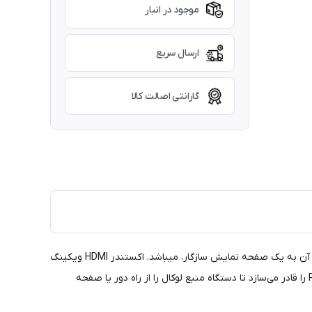
موجود در انبار
ارسال سریع
گارانتی اصالت کالا
اکستندر HDMI ویکینگV-King VK-50HD 18G HDR HDMI Extender ابزاری مناسب برای گسترش سیگنال HDMI شما در مسافت طولانی و انتقال آن به یک صفحه نمایش سازگار، میباشد. اکستندر HDMI ویکینگ
V-King VK-50HD 18G HDR HDMI Extender سیگنال HDMI را از طریق کابل CAT5e/CAT6a/CAT7 در 50 متر/POC توزیع می‌کند و IR و RS232 را قادر می‌سازد تا دستگاه منبع لوکال را از راه دور یا صفحه