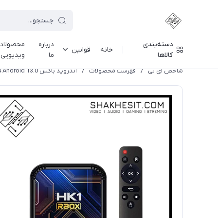
دسته‌بندی
درباره
محصولات
خانه
قوانین
کالاها
ما
ویدیویی
شاخص آی تی
/
فهرست محصولات
/
اندروید باکس HK1 RBOX K8S 4/64 Android 13.0