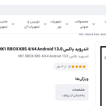
محصولات
تجهیزات
دوربین و
ماشینه
صوتی
نور
تجهیزات آن
تجهیز
اندروید باکس HK1 RBOX K8S 4/64 Android 13.0
اندروید باکس HK1 RBOX K8S 4/64 Android 13.0
از 4 نظر
ویژگی‌ها
مشخصات
پشتیبانی از رزولوشن 8K ، دارای 4 گیگابایت RAM و 64 گیگابایت eMMC ، پشتیبانی از اندروید 13 ، دارای CPU RK3528 Quad Core ARM Cortex A53 ، کارت گرافیک Mali-450 ، پشتیبانی از فناوری +HDR 10