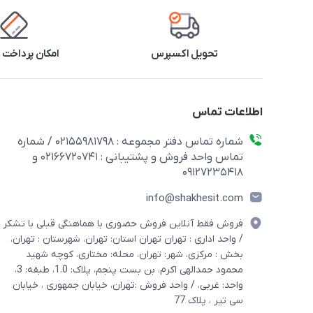
تحویل اکسپرس
امکان پرداخت 
اطلاعات تماس
شماره تماس دفتر مجموعه : 02155981798 / شماره
تماس واحد فروش و پشتیبانی : 02166720741 و
09127235418
info@shakhesit.com
فروش فقط آنلاین فروش حضوری با هماهنگی قبلی با تشکر
/ واحد اداری : تهران تهران استان: تهران، شهرستان : تهران،
بخش : مرکزی، شهر: تهران، محله: مختاری، کوچه شهید
محمود حمدالهی اکرم، بن بست پنجم، پلاک: 1.0، طبقه: 3،
واحد: غربی، / واحد فروش :تهران، خیابان جمهوری ، خیابان
سی تیر ، پلاک 77