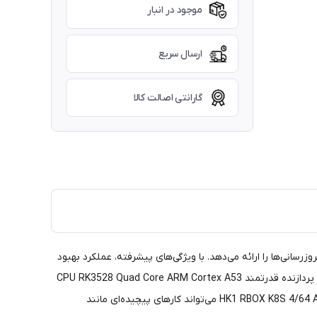
موجود در انبار
ارسال سریع
گارانتی اصالت کالا
ئه می‌شود که تجربه‌ای روان و پیشرفته ترین بروزرسانی‌ها را ارائه می‌دهد. با ویژگی‌های پیشرفته، عملکرد بهبود
یافته، و ویژگی‌های امنیتی پیشرفته، می‌توانید از یک سیستم کارآمد و امن لذت ببرید. اندروید باکس HK1 RBOX K8S 4/64 Android 13.0 از یک پردازنده قدرتمند CPU RK3528 Quad Core ARM Cortex A53
و پردازنده گرافیکی Mali-450 تغذیه می‌شود که عملکرد و قابلیت‌های پردازشی عالی را ارائه می‌دهد. با این پیکربندی، اندروید باکس HK1 RBOX K8S 4/64 Android 13.0 می‌تواند کارهای پیچیده‌ای مانند